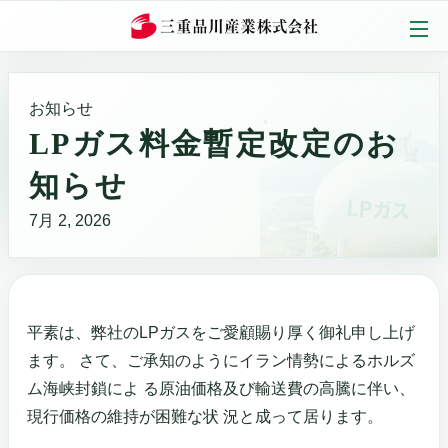
内
容
を
ス
お知らせ
キ
LPガス料金暫定改定のお
ッ
知らせ
プ
7月 2, 2026
平素は、弊社のLPガスをご愛顧賜り厚く御礼申し上げ
ます。 さて、ご承知のようにイラン情勢によるホルズ
ム海峡封鎖によ る原油価格及び輸送費の高騰に伴い、
現行価格の維持が困難な状 況と成って居ります。